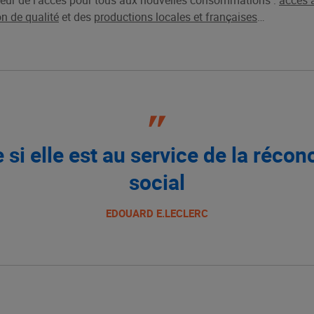
ur de l’accès pour tous aux nouvelles consommations :
accès 
n de qualité
et
des
productions locales et françaises
…
 si elle est au service de la réco
social
EDOUARD E.LECLERC