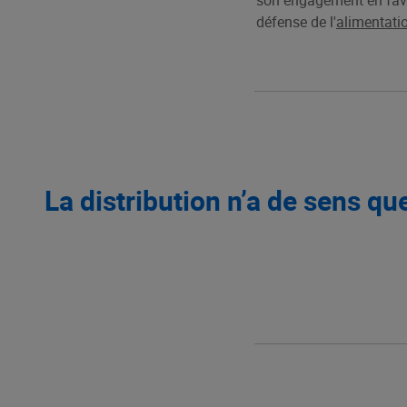
son engagement en fave
défense de
l'
alimentatio
La distribution n’a de sens que