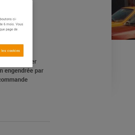
boutons ci-
 de 6 mois. Vous
aque page de
 les cookies
e son premier
on engendrée par
et commande