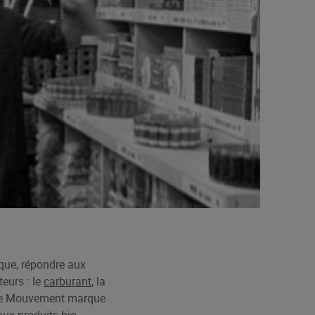
que, répondre aux
teurs :
le
carburant
,
la
, le Mouvement marque