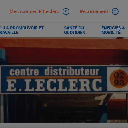
Mes courses E.Leclerc
Recrutement
: LA PROMOUVOIR ET
SANTÉ DU
ÉNERGIES &
RAVAILLE
.
QUOTIDIEN
.
MOBILITÉ
.