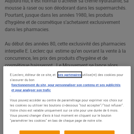
Aujourd’hui, il est normal d’acheter sa crème hydratante, sa
mousse à raser ou son déodorant dans les supermarchés.
Pourtant, jusque dans les années 1980, les produits
d’hygiène et de cosmétique s’achetaient exclusivement
dans les pharmacies.
Au début des années 80, cette exclusivité des pharmacies
interpelle E. Leclerc qui estime qu’en ouvrant la vente à la
concurrence, les prix des produits d’hygiène et de
cosmétique baisseront. Le Mouvement se lance alors
dans une bataille contre le monopole des officines.
E.Leclerc, éditeur de ce site, et
ses partenaires
utilise(nt) des cookies pour
s'assurer du bon
fonctionnement du site, pour personnaliser son contenu et ses publicités
et pour analyser son trafic
.
Vous pouvez accéder au centre de paramétrage pour exprimer vos choix sur
les cookies ou utiliser les boutons ci-dessous "tout accepter"/"tout refuser".
Votre choix est valable uniquement sur ce site pour une durée de 6 mois.
Une dizaine d’actions
Vous pouvez changer d'avis à tout moment en cliquant sur le bouton
"paramétrer les cookies" en bas de chaque page de notre site.
juridiques seront intentées