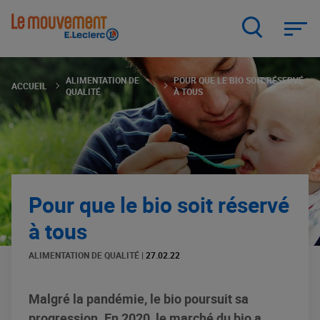
Aller
au
contenu
principal
ALIMENTATION DE
POUR QUE LE BIO SOIT RÉSERVÉ
ACCUEIL
QUALITÉ
À TOUS
Pour que le bio soit réservé
à tous
ALIMENTATION DE QUALITÉ
|
27.02.22
Malgré la pandémie, le bio poursuit sa
progression. En 2020, le marché du bio a