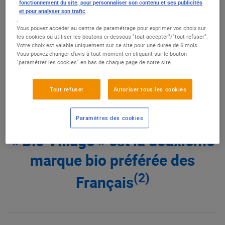
fonctionnement du site, pour personnaliser son contenu et ses publicités
l’environnement et des Hommes… le bio, chez E.Leclerc, ça
et pour analyser son trafic
.
fait longtemps que l’on a compris que c’était une nécessité.
Vous pouvez accéder au centre de paramétrage pour exprimer vos choix sur
les cookies ou utiliser les boutons ci-dessous "tout accepter"/"tout refuser".
Nous proposons un choix de 3000 références à prix
Votre choix est valable uniquement sur ce site pour une durée de 6 mois.
Vous pouvez changer d'avis à tout moment en cliquant sur le bouton
E.Leclerc parmi les marques nationales et nos produits de
"paramétrer les cookies" en bas de chaque page de notre site.
marque distributeur.
Tout refuser
Autoriser tous les cookies
Paramètres des cookies
« Bio Village » est la deuxième
marque bio préférée des
(2)
Français