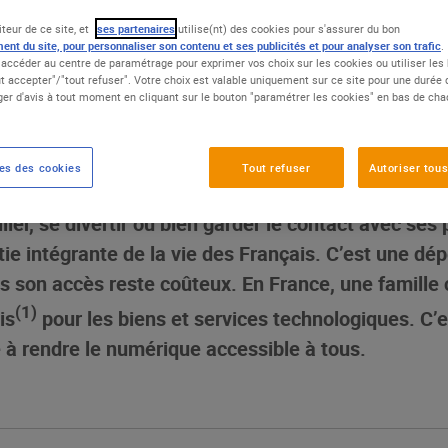
iteur de ce site, et
ses partenaires
utilise(nt) des cookies pour s'assurer du bon
ent du site, pour personnaliser son contenu et ses publicités et pour analyser son trafic
.
numérique : le droit à la
accéder au centre de paramétrage pour exprimer vos choix sur les cookies ou utiliser les 
t accepter"/"tout refuser". Votre choix est valable uniquement sur ce site pour une durée
er d'avis à tout moment en cliquant sur le bouton "paramétrer les cookies" en bas de ch
n pour tous
3.22
es des cookies
Tout refuser
Autoriser tous
iller, se divertir ou bien garder le contact avec ses 
tie intégrante de la vie des Français. C’est une d
s son accès reste coûteux. En France, une famille
(1)
is
pour les biens et services technologiques. C’
 à rendre le numérique accessible à tous.