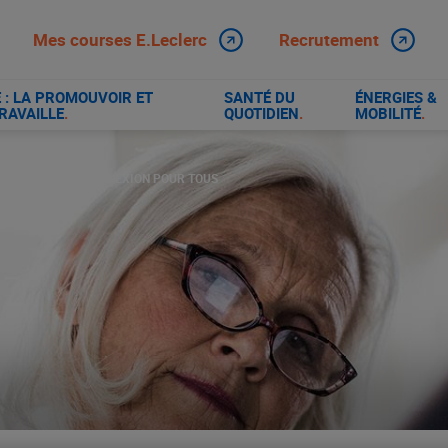
Mes courses E.Leclerc
Recrutement
: LA PROMOUVOIR ET
SANTÉ DU
ÉNERGIES &
RAVAILLE
.
QUOTIDIEN
.
MOBILITÉ
.
LE DROIT À LA CONNEXION POUR TOUS