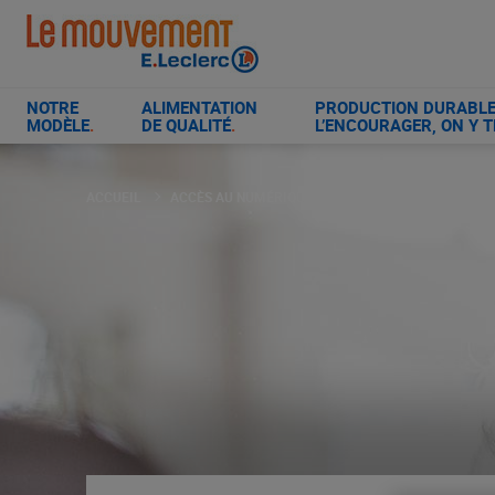
Aller
au
contenu
principal
NOTRE
ALIMENTATION
PRODUCTION DURABLE 
MODÈLE
.
DE QUALITÉ
.
L’ENCOURAGER, ON Y T
ACCUEIL
ACCÈS AU NUMÉRIQUE
ACCÈS AU NUMÉRIQUE : 