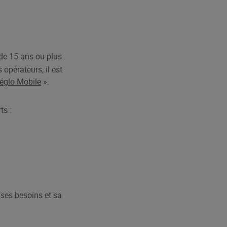
 de 15 ans ou plus
opérateurs, il est
églo Mobile
».
ts :
 ses besoins et sa