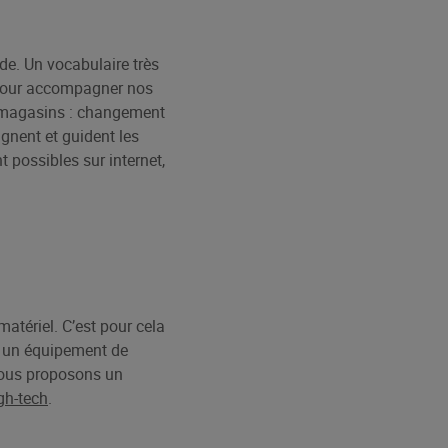
de. Un vocabulaire très
! Pour accompagner nos
0 magasins : changement
gnent et guident les
 possibles sur internet,
matériel. C’est pour cela
r un équipement de
 Nous proposons un
gh-tech
.