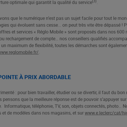
(3)
re optimale qui garantit la qualité du service
.
vons que le numérique n’est pas un sujet facile pour tout le mon
ogies qui évoluent sans cesse... on peut très vite être dépassé 
 offres et services « Réglo Mobile » sont proposés dans nos 60
t ou rechargement de compte… nos conseillers qualifiés accompa
ur un maximum de flexibilité, toutes les démarches sont également
ww.reglomobile.fr/
.
POINTE À PRIX ABORDABLE
enté : pour bien travailler, étudier ou se divertir, il faut du bon 
s pensons que la meilleure réponse est de pouvoir s’appuyer su
le. Informatique, téléphonie, TV, son, objets connectés, photo…
 et de modèles dans nos magasins, et sur
www.e.leclerc/cat/hi