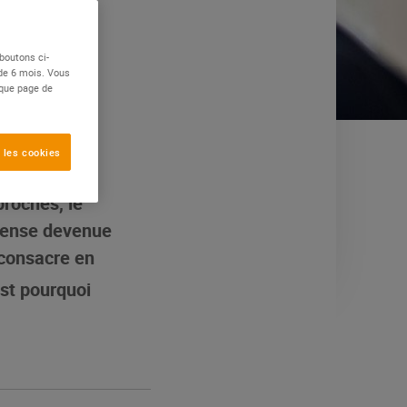
boutons ci-
 de 6 mois. Vous
aque page de
 les cookies
proches, le
épense devenue
 consacre en
est pourquoi