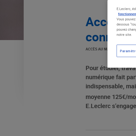
E.Leclerc, éd
fonctionnem
Accès au 
Vous pouvez 
dessous "tou
pouvez chang
connexio
notre site.
ACCÈS AU NUMÉRIQUE
|
02.0
Paramètr
Pour étudier, trava
numérique fait par
indispensable, mai
moyenne 125€/mo
E.Leclerc s’engage