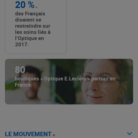
20 %
des Français
disaient se
restreindre sur
les soins liés à
l’Optique en
2017.
80
boutiques « Optique E.Leclerc » partout en
France.
LE MOUVEMENT