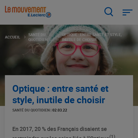
Aller
au
contenu
principal
SANTÉ DU
OPTIQUE : ENTRE SANTÉ ET STYLE,
ACCUEIL
QUOTIDIEN
INUTILE DE CHOISIR
Optique : entre santé et
style, inutile de choisir
SANTÉ DU QUOTIDIEN
|
02.03.22
En 2017, 20 % des Français disaient se
(1)