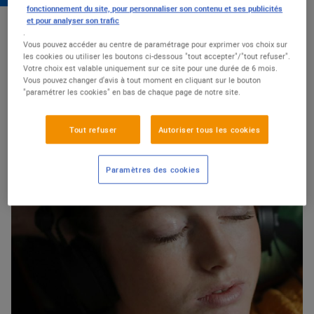
fonctionnement du site, pour personnaliser son contenu et ses publicités
et pour analyser son trafic
CULTURE
.
Vous pouvez accéder au centre de paramétrage pour exprimer vos choix sur
les cookies ou utiliser les boutons ci-dessous "tout accepter"/"tout refuser".
Votre choix est valable uniquement sur ce site pour une durée de 6 mois.
Vous pouvez changer d'avis à tout moment en cliquant sur le bouton
CULTURE & LOISIRS
"paramétrer les cookies" en bas de chaque page de notre site.
Faire plus de place à la
Culture
Tout refuser
Autoriser tous les cookies
Paramètres des cookies
Découvrir