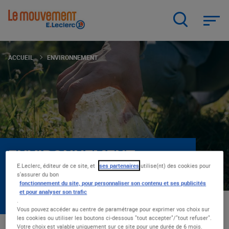
Aller
au
contenu
principal
ACCUEIL
ENVIRONNEMENT
ENVIRONNEMENT
E.Leclerc, éditeur de ce site, et
ses partenaires
utilise(nt) des cookies pour
Chez E.Leclerc, s’engager pour
s'assurer du bon
l’environnement, ça ne date pas d’hier. Et pour
fonctionnement du site, pour personnaliser son contenu et ses publicités
répondre aux enjeux d’aujourd’hui, le combat
et pour analyser son trafic
n’est pas près de s’arrêter.
.
Vous pouvez accéder au centre de paramétrage pour exprimer vos choix sur
les cookies ou utiliser les boutons ci-dessous "tout accepter"/"tout refuser".
Votre choix est valable uniquement sur ce site pour une durée de 6 mois.