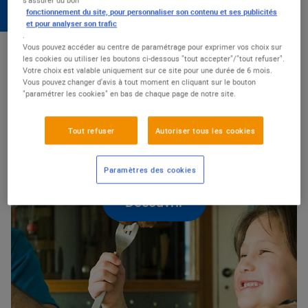
chaque jour pour plus de qualité et
d’accessibilité.
fonctionnement du site, pour personnaliser son contenu et ses publicités
et pour analyser son trafic
.
Vous pouvez accéder au centre de paramétrage pour exprimer vos choix sur
NUTRITION & QUALITÉ
les cookies ou utiliser les boutons ci-dessous "tout accepter"/"tout refuser".
Votre choix est valable uniquement sur ce site pour une durée de 6 mois.
Vous pouvez changer d'avis à tout moment en cliquant sur le bouton
"paramétrer les cookies" en bas de chaque page de notre site.
ALIMENTATION DE QUALITÉ
S’engager pour une
Tout refuser
Autoriser tous les cookies
alimentation de qualité
Paramètres des cookies
Découvrir