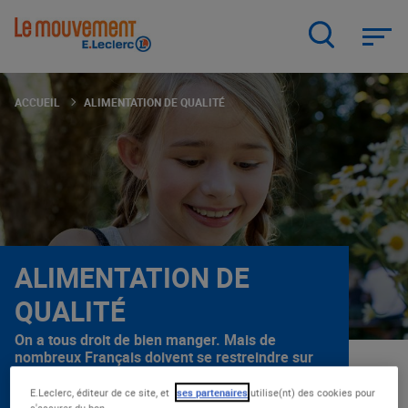
Aller
au
contenu
principal
ACCUEIL
ALIMENTATION DE QUALITÉ
ALIMENTATION DE
QUALITÉ
On a tous droit de bien manger. Mais de
nombreux Français doivent se restreindre sur
la qualité de leur alimentation, faute de
moyens. C’est pourquoi E.Leclerc se bat
E.Leclerc, éditeur de ce site, et
ses partenaires
utilise(nt) des cookies pour
s'assurer du bon