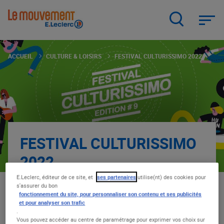
Aller
au
contenu
principal
ACCUEIL
CULTURE & LOISIRS
FESTIVAL CULTURISSIMO 2022
FESTIVAL CULTURISSIMO
2022
E.Leclerc, éditeur de ce site, et
ses partenaires
utilise(nt) des cookies pour
CULTURE & LOISIRS
|
16.04.22
s'assurer du bon
fonctionnement du site, pour personnaliser son contenu et ses publicités
et pour analyser son trafic
Depuis sa création, la lecture et le plaisir de
.
Vous pouvez accéder au centre de paramétrage pour exprimer vos choix sur
lire sont une grande cause pour le festival