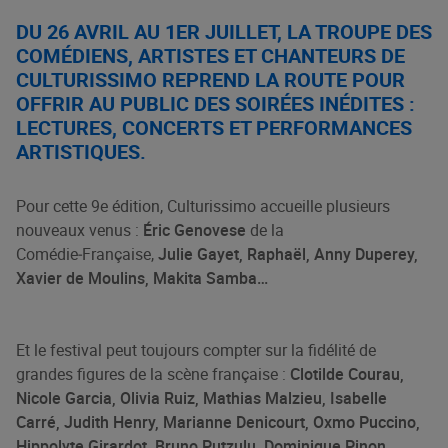
DU 26 AVRIL AU 1ER JUILLET, LA TROUPE DES
COMÉDIENS, ARTISTES ET CHANTEURS DE
CULTURISSIMO REPREND LA ROUTE POUR
OFFRIR AU PUBLIC DES SOIRÉES INÉDITES :
LECTURES, CONCERTS ET PERFORMANCES
ARTISTIQUES.
Pour cette 9e édition, Culturissimo accueille plusieurs
nouveaux venus :
Éric Genovese
de la
Comédie‑Française,
Julie Gayet, Raphaël, Anny Duperey,
Xavier de Moulins, Makita Samba…
Et le festival peut toujours compter sur la fidélité de
grandes figures de la scène française :
Clotilde Courau,
Nicole Garcia, Olivia Ruiz, Mathias Malzieu, Isabelle
Carré, Judith Henry, Marianne Denicourt, Oxmo Puccino,
Hippolyte Girardot, Bruno Putzulu, Dominique Pinon,