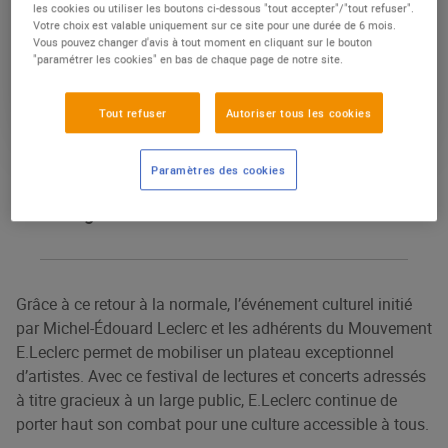
les cookies ou utiliser les boutons ci-dessous "tout accepter"/"tout refuser".
Culturissimo et les Espaces Culturels
Votre choix est valable uniquement sur ce site pour une durée de 6 mois.
Vous pouvez changer d'avis à tout moment en cliquant sur le bouton
E.Leclerc. Après deux éditions perturbées par
"paramétrer les cookies" en bas de chaque page de notre site.
la crise sanitaire, Culturissimo peut enfin
redéployer pleinement son programme et
Tout refuser
Autoriser tous les cookies
proposer, du 26 avril au 1er juillet, plus de 70
rendez‑vous gratuits dans plus de 60 villes de
Paramètres des cookies
la métropole, en outre-mer, et même… au
Portugal !
Grâce à ce retour à la normale, l’événement culturel initié
par Michel-Édouard Leclerc et les adhérents du Mouvement
E.Leclerc permet de mobiliser un plateau exceptionnel
d’artistes. Avec ce festival de lectures et concerts adressés
à titre gracieux à un large public, E.Leclerc continue de
porter haut son combat pour une culture accessible à tous.