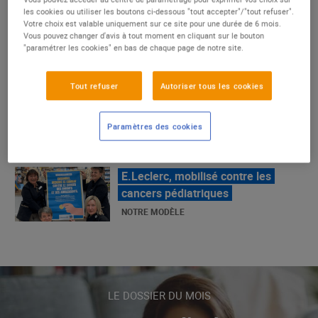
un succès
les cookies ou utiliser les boutons ci-dessous "tout accepter"/"tout refuser".
Votre choix est valable uniquement sur ce site pour une durée de 6 mois.
NOTRE MODÈLE
Vous pouvez changer d'avis à tout moment en cliquant sur le bouton
"paramétrer les cookies" en bas de chaque page de notre site.
E.Leclerc, mobilisé contre les
Tout refuser
Autoriser tous les cookies
cancers pédiatriques
NOTRE MODÈLE
Paramètres des cookies
LE MOUVEMENT E.LECLERC ET
SES COMBATS
NOTRE MODÈLE
« Repérage » - La nouvelle revue de
tendances de Marque Repère
LE DOSSIER DU MOIS
ALIMENTATION DE QUALITÉ